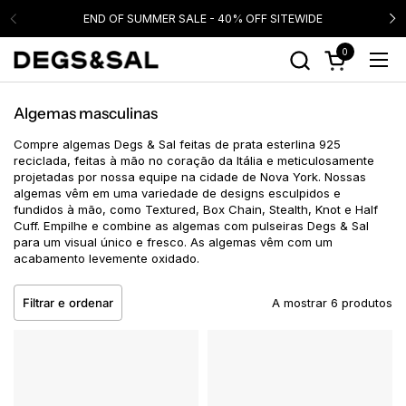
Ir para o conteúdo
END OF SUMMER SALE - 40% OFF SITEWIDE
0
Abrir carrinho
Abri
Algemas masculinas
Compre algemas Degs & Sal feitas de prata esterlina 925
reciclada, feitas à mão no coração da Itália e meticulosamente
projetadas por nossa equipe na cidade de Nova York. Nossas
algemas vêm em uma variedade de designs esculpidos e
fundidos à mão, como Textured, Box Chain, Stealth, Knot e Half
Cuff. Empilhe e combine as algemas com pulseiras Degs & Sal
para um visual único e fresco. As algemas vêm com um
acabamento levemente oxidado.
Filtrar e ordenar
A mostrar 6 produtos