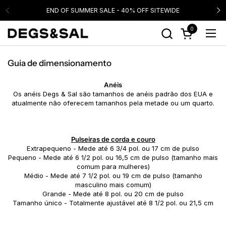
Ir para o conteúdo
END OF SUMMER SALE - 40% OFF SITEWIDE
0
Abrir carrinho
Abri
Guia de dimensionamento
Anéis
Os anéis Degs & Sal são tamanhos de anéis padrão dos EUA e
atualmente não oferecem tamanhos pela metade ou um quarto.
.
..
.
Pulseiras de corda e couro
Extrapequeno - Mede até 6 3/4 pol. ou 17 cm de pulso
Pequeno - Mede até 6 1/2 pol. ou 16,5 cm de pulso (tamanho mais
comum para mulheres)
Médio - Mede até 7 1/2 pol. ou 19 cm de pulso (tamanho
masculino mais comum)
Grande - Mede até 8 pol. ou 20 cm de pulso
Tamanho único - Totalmente ajustável até 8 1/2 pol. ou 21,5 cm
.
.