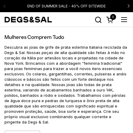
Ir para o conteúdo
END OF SUMMER SALE - 40% OFF SITEWIDE
0
Abrir carrinho
Abri
Mulheres Comprem Tudo
Descubra as joias de grife de prata esterlina italiana reciclada da
Degs & Sal. Nossas peças de alta qualidade são feitas à mão no
coração da Itália por artesãos locais e projetadas na cidade de
Nova York. Brincamos com a abordagem "feminina tradicional"
para joias femininas para trazer a você novos itens essenciais
exclusivos. Os colares, gargantilhas, correntes, pulseiras e anéis
clássicos e básicos são feitos com um forte destaque nos
detalhes e na qualidade. Nossas joias são todas de prata
esterlina, variando de acabamentos banhados a ouro 14K,
polidos, banhados a ródio e oxidados. Trabalhamos com pérolas
de água doce pura e pedras de turquesa e ônix preta de alta
qualidade que são enriquecidas com significado espiritual e
promovem proteção, saúde, boa sorte e esperança. Crie seu
próprio visual exclusivo combinando qualquer corrente e
pingente da Degs & Sal.