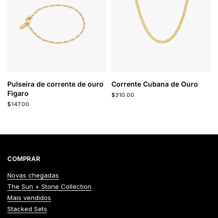
Pulseira de corrente de ouro
Corrente Cubana de Ouro
Figaro
$310.00
$147.00
COMPRAR
Novas chegadas
The Sun + Stone Collection
Mais vendidos
Stacked Sets